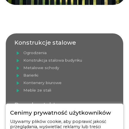
Konstrukcje stalowe
Ogrodzenia
Konstrukcja stalowa budynku
Metalowe schody
Barierki
Kontenery biurowe
Meble ze stali
Dane kontaktowe
Cenimy prywatność użytkowników
Biuro handlowe:
Używamy plików cookie, aby poprawić jakość
Świętego Jana bosko,
przeglądania, wyświetlać reklamy lub treści